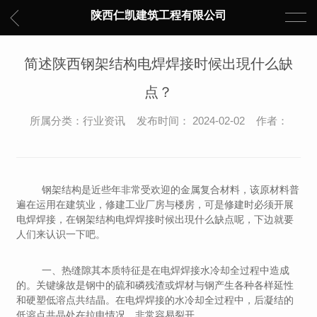
陕西仁凯建筑工程有限公司
简述陕西钢架结构电焊焊接时候出現什么缺
点？
所属分类：行业资讯 发布时间： 2024-02-02 作者：
钢
架结构是近些年非常受欢迎的金属复合材料，该原材料普
遍在运用在建筑业，修建工业厂房与楼房，可是修建时必须开展
电焊焊接，在钢架结构电焊焊接时候出現什么缺点呢，下边就要
人们来认识一下吧。
一、热缝隙其本质特征是在电焊焊接水冷却全过程中造成
的。关键缘故是钢中的硫和磷残渣或焊材与钢产生各种各样延性
和硬塑低溶点共结晶。在电焊焊接的水冷却全过程中，后凝结的
低溶点共晶处在拉申情况，非常容易裂开。