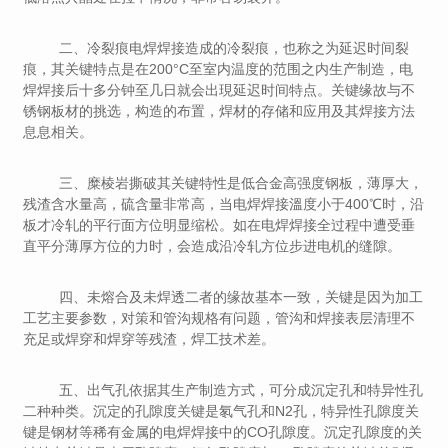
二、冷裂痕电焊焊接造成的冷裂痕，也称之为延迟时间裂
痕，其关键特点是在200°C至室内温度的范围之内生产制造，电
焊焊接后十多分钟至几日就会出現延迟时间特点。关键缘故与不
锈钢板材的挑选，构造的布置，焊材的存储和应用及其焊接方法
息息相关。
三、糜棱岩撕破其关键特性是低合金高强度钢板，薄厚大，
残渣含水量高，硫含量非常高，当电焊焊接溫度小于400℃时，沿
板才冷轧的平行面方位明显缩松。如在电焊焊接全过程中遭受垂
直平分薄厚方位的力时，会造成沿冷轧方位步进电机的缝隙。
四、未熔合及未焊透二者的缘故基本一致，关键是因为加工
工艺主要参数，对策和管沟规格有问题，管沟和焊接表层清理不
充足或焊穿和焊穿等残渣，焊工技术差。
五、出气孔依据其生产制造方式，可分成沉定孔和特异性孔
二种种类。沉定的孔隙度关键是氡气孔和N2孔，特异性孔隙度关
键是钢材等稀有金属的电焊焊接中的CO孔隙度。沉定孔隙度的关